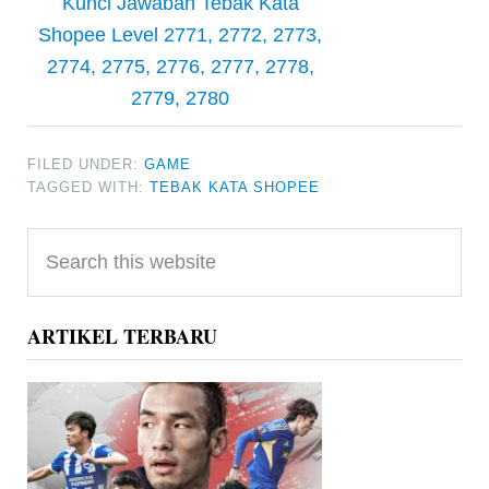
Kunci Jawaban Tebak Kata
Shopee Level 2771, 2772, 2773,
2774, 2775, 2776, 2777, 2778,
2779, 2780
FILED UNDER:
GAME
TAGGED WITH:
TEBAK KATA SHOPEE
Primary
Search
Sidebar
this
website
ARTIKEL TERBARU