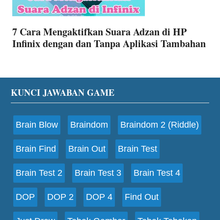
7 Cara Mengaktifkan Suara Adzan di HP
Infinix dengan dan Tanpa Aplikasi Tambahan
Footer
KUNCI JAWABAN GAME
Brain Blow
Braindom
Braindom 2 (Riddle)
Brain Find
Brain Out
Brain Test
Brain Test 2
Brain Test 3
Brain Test 4
DOP
DOP 2
DOP 4
Find Out