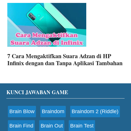
7 Cara Mengaktifkan Suara Adzan di HP
Infinix dengan dan Tanpa Aplikasi Tambahan
Footer
KUNCI JAWABAN GAME
Brain Blow
Braindom
Braindom 2 (Riddle)
Brain Find
Brain Out
Brain Test