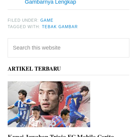
Gambarnya Lengkap
FILED UNDER:
GAME
TAGGED WITH:
TEBAK GAMBAR
Primary
Search
Sidebar
this
website
ARTIKEL TERBARU
Kunci Jawaban Trivia FC Mobile Cerita