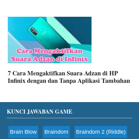
7 Cara Mengaktifkan Suara Adzan di HP
Infinix dengan dan Tanpa Aplikasi Tambahan
Footer
KUNCI JAWABAN GAME
Brain Blow
Braindom
Braindom 2 (Riddle)