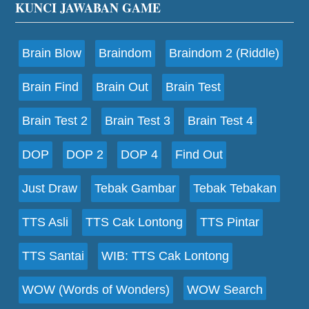
Footer
KUNCI JAWABAN GAME
Brain Blow
Braindom
Braindom 2 (Riddle)
Brain Find
Brain Out
Brain Test
Brain Test 2
Brain Test 3
Brain Test 4
DOP
DOP 2
DOP 4
Find Out
Just Draw
Tebak Gambar
Tebak Tebakan
TTS Asli
TTS Cak Lontong
TTS Pintar
TTS Santai
WIB: TTS Cak Lontong
WOW (Words of Wonders)
WOW Search