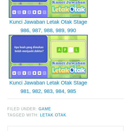
Kunci Jawaban Letak Otak Stage
986, 987, 988, 989, 990
Kunci Jawaban Letak Otak Stage
981, 982, 983, 984, 985
FILED UNDER:
GAME
TAGGED WITH:
LETAK OTAK
Primary
Search