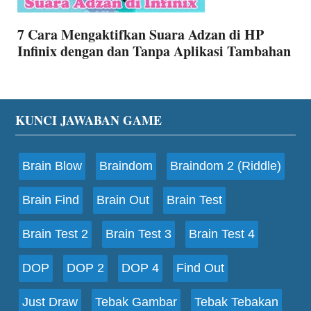
7 Cara Mengaktifkan Suara Adzan di HP
Infinix dengan dan Tanpa Aplikasi Tambahan
Footer
KUNCI JAWABAN GAME
Brain Blow
Braindom
Braindom 2 (Riddle)
Brain Find
Brain Out
Brain Test
Brain Test 2
Brain Test 3
Brain Test 4
DOP
DOP 2
DOP 4
Find Out
Just Draw
Tebak Gambar
Tebak Tebakan