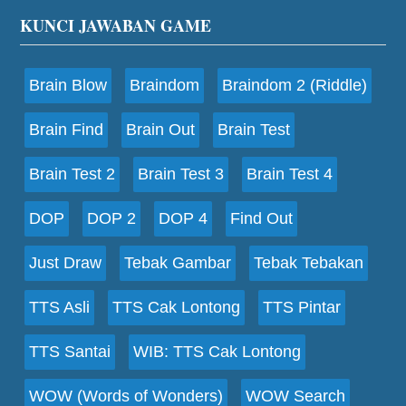
Footer
KUNCI JAWABAN GAME
Brain Blow
Braindom
Braindom 2 (Riddle)
Brain Find
Brain Out
Brain Test
Brain Test 2
Brain Test 3
Brain Test 4
DOP
DOP 2
DOP 4
Find Out
Just Draw
Tebak Gambar
Tebak Tebakan
TTS Asli
TTS Cak Lontong
TTS Pintar
TTS Santai
WIB: TTS Cak Lontong
WOW (Words of Wonders)
WOW Search