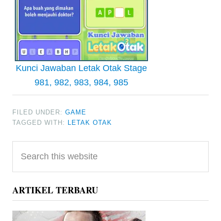
Kunci Jawaban Letak Otak Stage
981, 982, 983, 984, 985
FILED UNDER:
GAME
TAGGED WITH:
LETAK OTAK
Primary
Search
Sidebar
this
website
ARTIKEL TERBARU