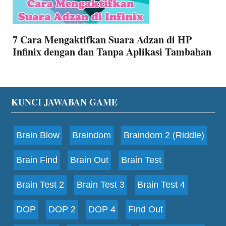
7 Cara Mengaktifkan Suara Adzan di HP
Infinix dengan dan Tanpa Aplikasi Tambahan
Footer
KUNCI JAWABAN GAME
Brain Blow
Braindom
Braindom 2 (Riddle)
Brain Find
Brain Out
Brain Test
Brain Test 2
Brain Test 3
Brain Test 4
DOP
DOP 2
DOP 4
Find Out