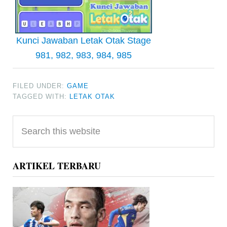
Kunci Jawaban Letak Otak Stage
981, 982, 983, 984, 985
FILED UNDER:
GAME
TAGGED WITH:
LETAK OTAK
Primary
Search
Sidebar
this
website
ARTIKEL TERBARU