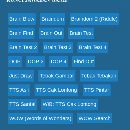
Footer
Brain Blow
Braindom
Braindom 2 (Riddle)
Brain Find
Brain Out
Brain Test
Brain Test 2
Brain Test 3
Brain Test 4
DOP
DOP 2
DOP 4
Find Out
Just Draw
Tebak Gambar
Tebak Tebakan
TTS Asli
TTS Cak Lontong
TTS Pintar
TTS Santai
WIB: TTS Cak Lontong
WOW (Words of Wonders)
WOW Search