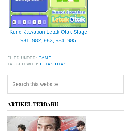
Kunci Jawaban Letak Otak Stage
981, 982, 983, 984, 985
FILED UNDER:
GAME
TAGGED WITH:
LETAK OTAK
Primary
Search
Sidebar
this
website
ARTIKEL TERBARU