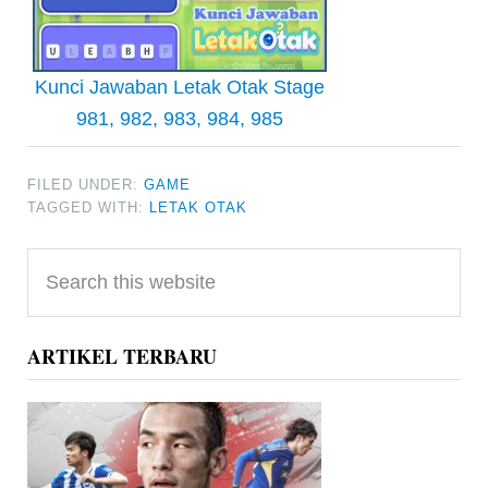
Kunci Jawaban Letak Otak Stage
981, 982, 983, 984, 985
FILED UNDER:
GAME
TAGGED WITH:
LETAK OTAK
Primary
Search
Sidebar
this
website
ARTIKEL TERBARU