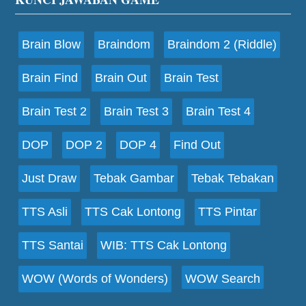
Footer
Brain Blow
Braindom
Braindom 2 (Riddle)
Brain Find
Brain Out
Brain Test
Brain Test 2
Brain Test 3
Brain Test 4
DOP
DOP 2
DOP 4
Find Out
Just Draw
Tebak Gambar
Tebak Tebakan
TTS Asli
TTS Cak Lontong
TTS Pintar
TTS Santai
WIB: TTS Cak Lontong
WOW (Words of Wonders)
WOW Search