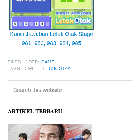
Kunci Jawaban Letak Otak Stage
981, 982, 983, 984, 985
FILED UNDER:
GAME
TAGGED WITH:
LETAK OTAK
Primary
Search
Sidebar
this
website
ARTIKEL TERBARU