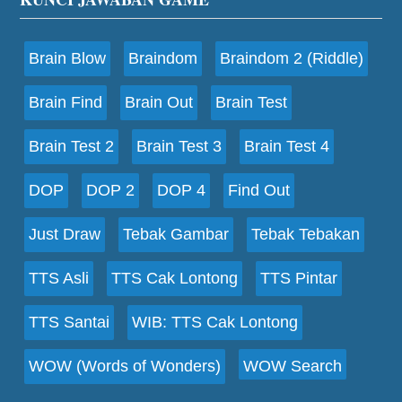
Footer
Brain Blow
Braindom
Braindom 2 (Riddle)
Brain Find
Brain Out
Brain Test
Brain Test 2
Brain Test 3
Brain Test 4
DOP
DOP 2
DOP 4
Find Out
Just Draw
Tebak Gambar
Tebak Tebakan
TTS Asli
TTS Cak Lontong
TTS Pintar
TTS Santai
WIB: TTS Cak Lontong
WOW (Words of Wonders)
WOW Search