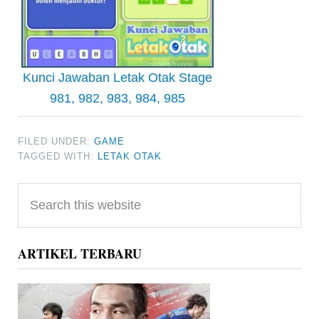
Kunci Jawaban Letak Otak Stage
981, 982, 983, 984, 985
FILED UNDER:
GAME
TAGGED WITH:
LETAK OTAK
Primary
Search
Sidebar
this
website
ARTIKEL TERBARU