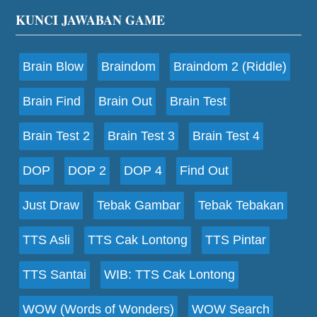
Footer
KUNCI JAWABAN GAME
Brain Blow
Braindom
Braindom 2 (Riddle)
Brain Find
Brain Out
Brain Test
Brain Test 2
Brain Test 3
Brain Test 4
DOP
DOP 2
DOP 4
Find Out
Just Draw
Tebak Gambar
Tebak Tebakan
TTS Asli
TTS Cak Lontong
TTS Pintar
TTS Santai
WIB: TTS Cak Lontong
WOW (Words of Wonders)
WOW Search