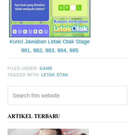
Kunci Jawaban Letak Otak Stage
981, 982, 983, 984, 985
FILED UNDER:
GAME
TAGGED WITH:
LETAK OTAK
Primary
Search
Sidebar
this
website
ARTIKEL TERBARU