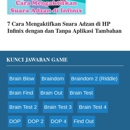
7 Cara Mengaktifkan Suara Adzan di HP
Infinix dengan dan Tanpa Aplikasi Tambahan
Footer
KUNCI JAWABAN GAME
Brain Blow
Braindom
Braindom 2 (Riddle)
Brain Find
Brain Out
Brain Test
Brain Test 2
Brain Test 3
Brain Test 4
DOP
DOP 2
DOP 4
Find Out