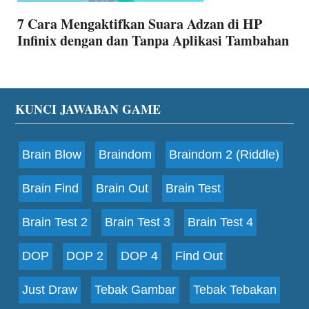
7 Cara Mengaktifkan Suara Adzan di HP
Infinix dengan dan Tanpa Aplikasi Tambahan
Footer
KUNCI JAWABAN GAME
Brain Blow
Braindom
Braindom 2 (Riddle)
Brain Find
Brain Out
Brain Test
Brain Test 2
Brain Test 3
Brain Test 4
DOP
DOP 2
DOP 4
Find Out
Just Draw
Tebak Gambar
Tebak Tebakan