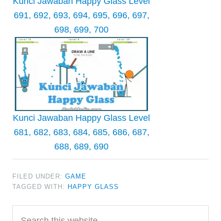
Kunci Jawaban Happy Glass Level
691, 692, 693, 694, 695, 696, 697,
698, 699, 700
Kunci Jawaban Happy Glass Level
681, 682, 683, 684, 685, 686, 687,
688, 689, 690
FILED UNDER:
GAME
TAGGED WITH:
HAPPY GLASS
Primary
Search