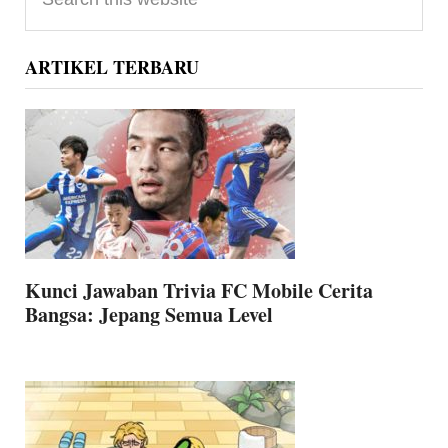
Sidebar
this
website
ARTIKEL TERBARU
Kunci Jawaban Trivia FC Mobile Cerita
Bangsa: Jepang Semua Level