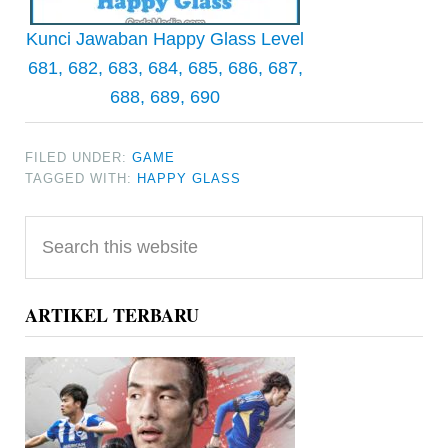
Kunci Jawaban Happy Glass Level
681, 682, 683, 684, 685, 686, 687,
688, 689, 690
FILED UNDER:
GAME
TAGGED WITH:
HAPPY GLASS
Primary
Search
Sidebar
this
website
ARTIKEL TERBARU