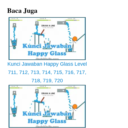
Baca Juga
Kunci Jawaban Happy Glass Level
711, 712, 713, 714, 715, 716, 717,
718, 719, 720