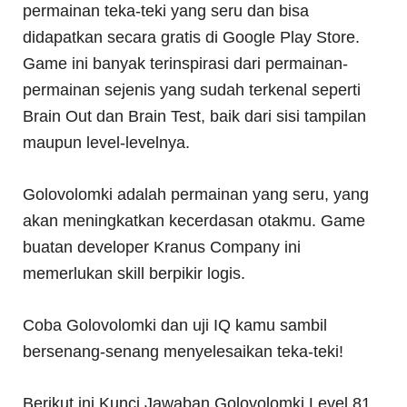
permainan teka-teki yang seru dan bisa
didapatkan secara gratis di Google Play Store.
Game ini banyak terinspirasi dari permainan-
permainan sejenis yang sudah terkenal seperti
Brain Out dan Brain Test, baik dari sisi tampilan
maupun level-levelnya.
Golovolomki adalah permainan yang seru, yang
akan meningkatkan kecerdasan otakmu. Game
buatan developer Kranus Company ini
memerlukan skill berpikir logis.
Coba Golovolomki dan uji IQ kamu sambil
bersenang-senang menyelesaikan teka-teki!
Berikut ini Kunci Jawaban Golovolomki Level 81,