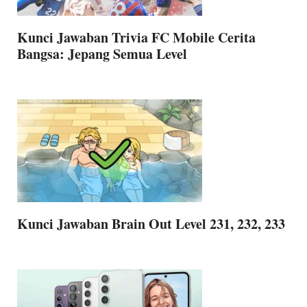
Kunci Jawaban Trivia FC Mobile Cerita
Bangsa: Jepang Semua Level
Kunci Jawaban Brain Out Level 231, 232, 233