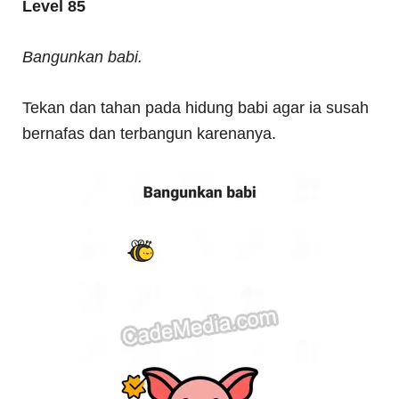
Level 85
Bangunkan babi.
Tekan dan tahan pada hidung babi agar ia susah
bernafas dan terbangun karenanya.