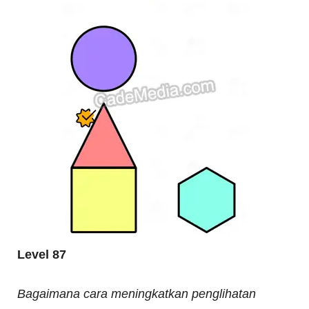
Level 87
Bagaimana cara meningkatkan penglihatan