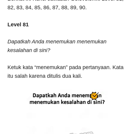
82, 83, 84, 85, 86, 87, 88, 89, 90.
Level 81
Dapatkah Anda menemukan menemukan
kesalahan di sini?
Ketuk kata “menemukan” pada pertanyaan. Kata
itu salah karena ditulis dua kali.