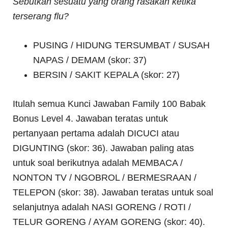
Sebutkan sesuatu yang orang rasakan ketika
terserang flu?
PUSING / HIDUNG TERSUMBAT / SUSAH
NAPAS / DEMAM (skor: 37)
BERSIN / SAKIT KEPALA (skor: 27)
Itulah semua Kunci Jawaban Family 100 Babak
Bonus Level 4. Jawaban teratas untuk
pertanyaan pertama adalah DICUCI atau
DIGUNTING (skor: 36). Jawaban paling atas
untuk soal berikutnya adalah MEMBACA /
NONTON TV / NGOBROL / BERMESRAAN /
TELEPON (skor: 38). Jawaban teratas untuk soal
selanjutnya adalah NASI GORENG / ROTI /
TELUR GORENG / AYAM GORENG (skor: 40).