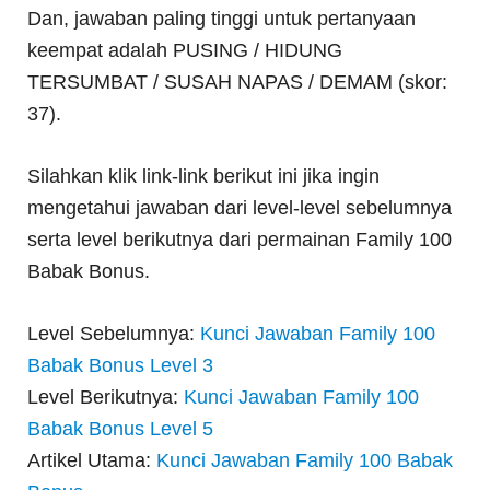
Dan, jawaban paling tinggi untuk pertanyaan
keempat adalah PUSING / HIDUNG
TERSUMBAT / SUSAH NAPAS / DEMAM (skor:
37).
Silahkan klik link-link berikut ini jika ingin
mengetahui jawaban dari level-level sebelumnya
serta level berikutnya dari permainan Family 100
Babak Bonus.
Level Sebelumnya:
Kunci Jawaban Family 100
Babak Bonus Level 3
Level Berikutnya:
Kunci Jawaban Family 100
Babak Bonus Level 5
Artikel Utama:
Kunci Jawaban Family 100 Babak