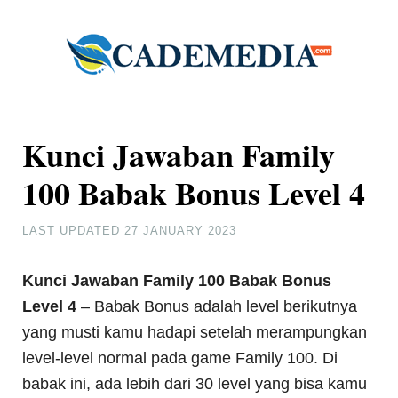
Kunci Jawaban Family
100 Babak Bonus Level 4
LAST UPDATED
27 JANUARY 2023
Kunci Jawaban Family 100 Babak Bonus
Level 4
– Babak Bonus adalah level berikutnya
yang musti kamu hadapi setelah merampungkan
level-level normal pada game Family 100. Di
babak ini, ada lebih dari 30 level yang bisa kamu