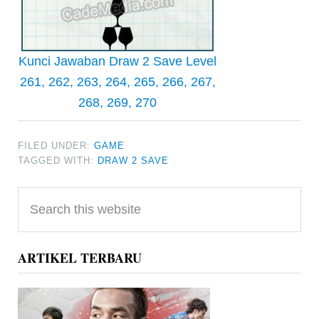
Kunci Jawaban Draw 2 Save Level
261, 262, 263, 264, 265, 266, 267,
268, 269, 270
FILED UNDER:
GAME
TAGGED WITH:
DRAW 2 SAVE
Primary
Search
Sidebar
this
website
ARTIKEL TERBARU