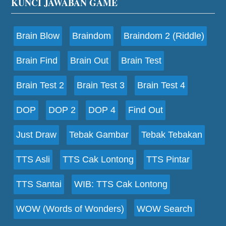
Footer
KUNCI JAWABAN GAME
Brain Blow
Braindom
Braindom 2 (Riddle)
Brain Find
Brain Out
Brain Test
Brain Test 2
Brain Test 3
Brain Test 4
DOP
DOP 2
DOP 4
Find Out
Just Draw
Tebak Gambar
Tebak Tebakan
TTS Asli
TTS Cak Lontong
TTS Pintar
TTS Santai
WIB: TTS Cak Lontong
WOW (Words of Wonders)
WOW Search