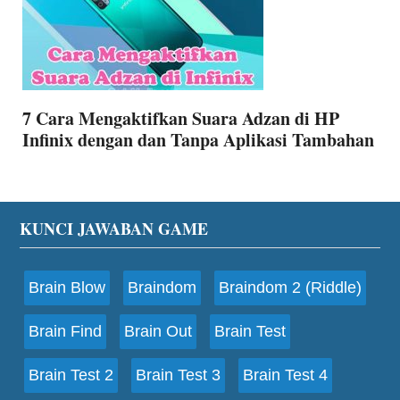
7 Cara Mengaktifkan Suara Adzan di HP
Infinix dengan dan Tanpa Aplikasi Tambahan
Footer
KUNCI JAWABAN GAME
Brain Blow
Braindom
Braindom 2 (Riddle)
Brain Find
Brain Out
Brain Test
Brain Test 2
Brain Test 3
Brain Test 4