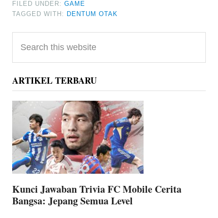
FILED UNDER:
GAME
TAGGED WITH:
DENTUM OTAK
Primary
Search
Sidebar
this
website
ARTIKEL TERBARU
Kunci Jawaban Trivia FC Mobile Cerita
Bangsa: Jepang Semua Level