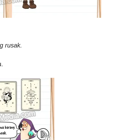
g rusak.
u.