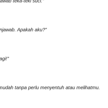
wab teka-teki suci.”
enjawab. Apakah aku?”
agi!”
udah tanpa perlu menyentuh atau melihatmu.