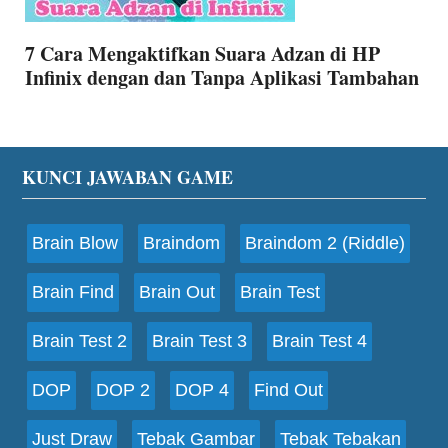
7 Cara Mengaktifkan Suara Adzan di HP
Infinix dengan dan Tanpa Aplikasi Tambahan
Footer
KUNCI JAWABAN GAME
Brain Blow
Braindom
Braindom 2 (Riddle)
Brain Find
Brain Out
Brain Test
Brain Test 2
Brain Test 3
Brain Test 4
DOP
DOP 2
DOP 4
Find Out
Just Draw
Tebak Gambar
Tebak Tebakan