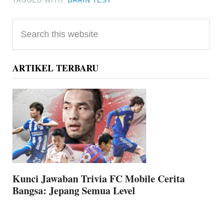
TAGGED WITH:
BRAIN TEST
Primary
Search
Sidebar
this
website
ARTIKEL TERBARU
Kunci Jawaban Trivia FC Mobile Cerita
Bangsa: Jepang Semua Level