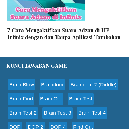
7 Cara Mengaktifkan Suara Adzan di HP
Infinix dengan dan Tanpa Aplikasi Tambahan
Footer
KUNCI JAWABAN GAME
Brain Blow
Braindom
Braindom 2 (Riddle)
Brain Find
Brain Out
Brain Test
Brain Test 2
Brain Test 3
Brain Test 4
DOP
DOP 2
DOP 4
Find Out