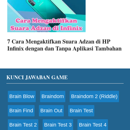
7 Cara Mengaktifkan Suara Adzan di HP
Infinix dengan dan Tanpa Aplikasi Tambahan
Footer
KUNCI JAWABAN GAME
Brain Blow
Braindom
Braindom 2 (Riddle)
Brain Find
Brain Out
Brain Test
Brain Test 2
Brain Test 3
Brain Test 4