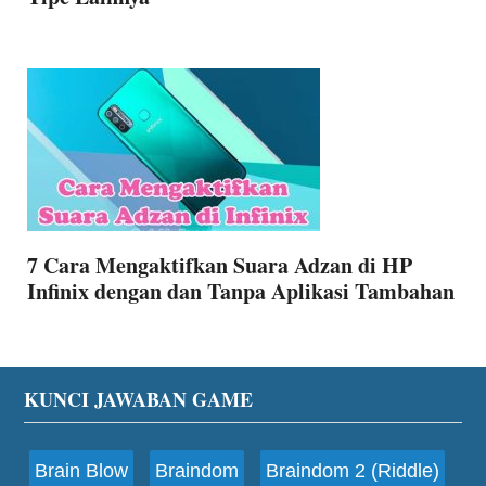
7 Cara Mengaktifkan Suara Adzan di HP
Infinix dengan dan Tanpa Aplikasi Tambahan
Footer
KUNCI JAWABAN GAME
Brain Blow
Braindom
Braindom 2 (Riddle)