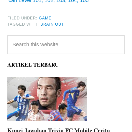
cari Level 101, 102, 103, 104, 105
FILED UNDER:
GAME
TAGGED WITH:
BRAIN OUT
Primary
Search
Sidebar
this
website
ARTIKEL TERBARU
Kunci Jawaban Trivia FC Mobile Cerita