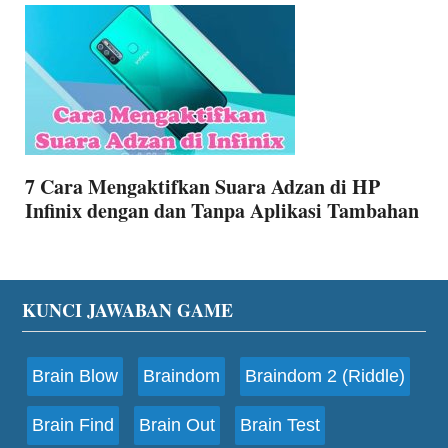
7 Cara Mengaktifkan Suara Adzan di HP
Infinix dengan dan Tanpa Aplikasi Tambahan
Footer
KUNCI JAWABAN GAME
Brain Blow
Braindom
Braindom 2 (Riddle)
Brain Find
Brain Out
Brain Test