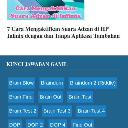
7 Cara Mengaktifkan Suara Adzan di HP
Infinix dengan dan Tanpa Aplikasi Tambahan
Footer
KUNCI JAWABAN GAME
Brain Blow
Braindom
Braindom 2 (Riddle)
Brain Find
Brain Out
Brain Test
Brain Test 2
Brain Test 3
Brain Test 4
DOP
DOP 2
DOP 4
Find Out