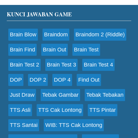
Footer
KUNCI JAWABAN GAME
Brain Blow
Braindom
Braindom 2 (Riddle)
Brain Find
Brain Out
Brain Test
Brain Test 2
Brain Test 3
Brain Test 4
DOP
DOP 2
DOP 4
Find Out
Just Draw
Tebak Gambar
Tebak Tebakan
TTS Asli
TTS Cak Lontong
TTS Pintar
TTS Santai
WIB: TTS Cak Lontong