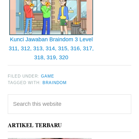
Kunci Jawaban Braindom 3 Level
311, 312, 313, 314, 315, 316, 317,
318, 319, 320
FILED UNDER:
GAME
TAGGED WITH:
BRAINDOM
Primary
Search
Sidebar
this
website
ARTIKEL TERBARU