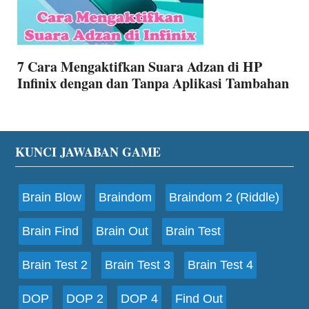
7 Cara Mengaktifkan Suara Adzan di HP
Infinix dengan dan Tanpa Aplikasi Tambahan
Footer
KUNCI JAWABAN GAME
Brain Blow
Braindom
Braindom 2 (Riddle)
Brain Find
Brain Out
Brain Test
Brain Test 2
Brain Test 3
Brain Test 4
DOP
DOP 2
DOP 4
Find Out