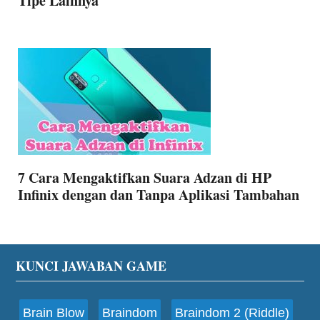
Tipe Lainnya
7 Cara Mengaktifkan Suara Adzan di HP
Infinix dengan dan Tanpa Aplikasi Tambahan
Footer
KUNCI JAWABAN GAME
Brain Blow
Braindom
Braindom 2 (Riddle)