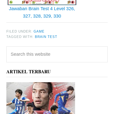
Jawaban Brain Test 4 Level 326,
327, 328, 329, 330
FILED UNDER:
GAME
TAGGED WITH:
BRAIN TEST
Primary
Search
Sidebar
this
website
ARTIKEL TERBARU