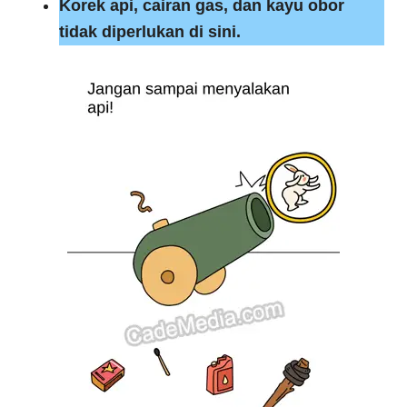
Korek api, cairan gas, dan kayu obor
tidak diperlukan di sini.