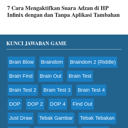
7 Cara Mengaktifkan Suara Adzan di HP
Infinix dengan dan Tanpa Aplikasi Tambahan
Footer
KUNCI JAWABAN GAME
Brain Blow
Braindom
Braindom 2 (Riddle)
Brain Find
Brain Out
Brain Test
Brain Test 2
Brain Test 3
Brain Test 4
DOP
DOP 2
DOP 4
Find Out
Just Draw
Tebak Gambar
Tebak Tebakan