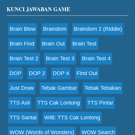
Footer
KUNCI JAWABAN GAME
Brain Blow
Braindom
Braindom 2 (Riddle)
Brain Find
Brain Out
Brain Test
Brain Test 2
Brain Test 3
Brain Test 4
DOP
DOP 2
DOP 4
Find Out
Just Draw
Tebak Gambar
Tebak Tebakan
TTS Asli
TTS Cak Lontong
TTS Pintar
TTS Santai
WIB: TTS Cak Lontong
WOW (Words of Wonders)
WOW Search