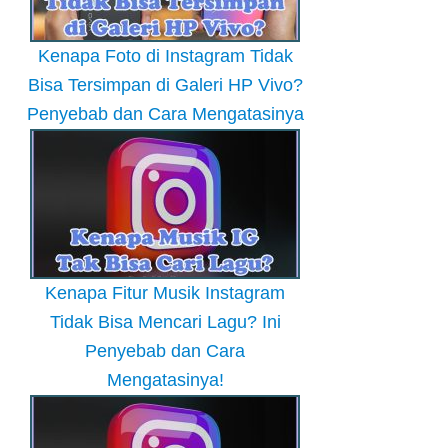
Kenapa Foto di Instagram Tidak
Bisa Tersimpan di Galeri HP Vivo?
Penyebab dan Cara Mengatasinya
Kenapa Fitur Musik Instagram
Tidak Bisa Mencari Lagu? Ini
Penyebab dan Cara
Mengatasinya!