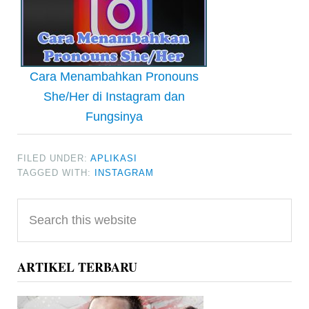
Cara Menambahkan Pronouns
She/Her di Instagram dan
Fungsinya
FILED UNDER:
APLIKASI
TAGGED WITH:
INSTAGRAM
Primary
Search
Sidebar
this
website
ARTIKEL TERBARU