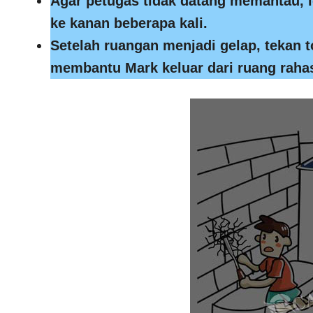
Agar petugas tidak datang memantau,
ke kanan beberapa kali.
Setelah ruangan menjadi gelap, tekan t
membantu Mark keluar dari ruang rahas