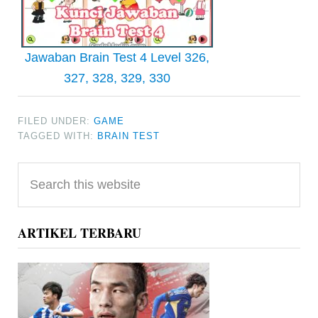
Jawaban Brain Test 4 Level 326,
327, 328, 329, 330
FILED UNDER:
GAME
TAGGED WITH:
BRAIN TEST
Primary
Search
Sidebar
this
website
ARTIKEL TERBARU