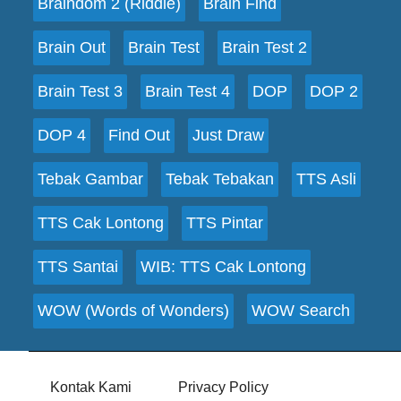
Braindom 2 (Riddle)
Brain Find
Brain Out
Brain Test
Brain Test 2
Brain Test 3
Brain Test 4
DOP
DOP 2
DOP 4
Find Out
Just Draw
Tebak Gambar
Tebak Tebakan
TTS Asli
TTS Cak Lontong
TTS Pintar
TTS Santai
WIB: TTS Cak Lontong
WOW (Words of Wonders)
WOW Search
Kontak Kami
Privacy Policy