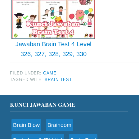
Jawaban Brain Test 4 Level
326, 327, 328, 329, 330
FILED UNDER:
GAME
TAGGED WITH:
BRAIN TEST
Footer
KUNCI JAWABAN GAME
Brain Blow
Braindom