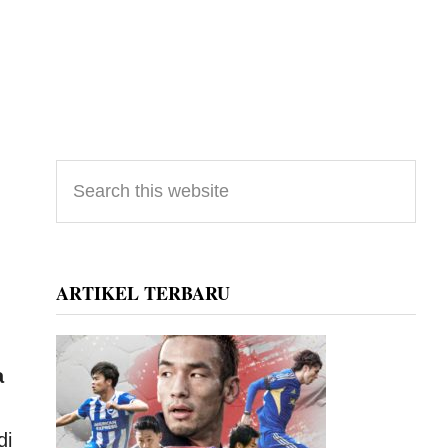
Primary
Search
this
Sidebar
website
ARTIKEL TERBARU
a
di