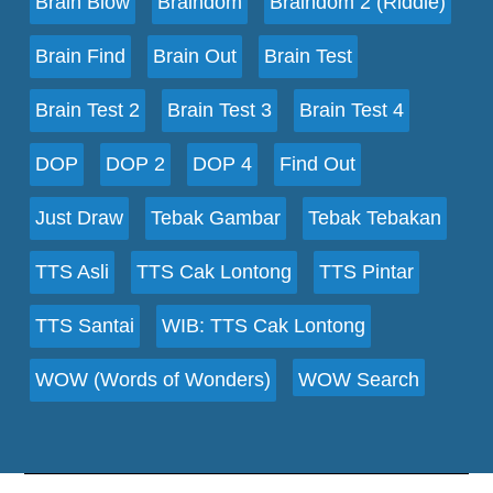
Brain Blow
Braindom
Braindom 2 (Riddle)
Brain Find
Brain Out
Brain Test
Brain Test 2
Brain Test 3
Brain Test 4
DOP
DOP 2
DOP 4
Find Out
Just Draw
Tebak Gambar
Tebak Tebakan
TTS Asli
TTS Cak Lontong
TTS Pintar
TTS Santai
WIB: TTS Cak Lontong
WOW (Words of Wonders)
WOW Search