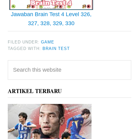
Jawaban Brain Test 4 Level 326,
327, 328, 329, 330
FILED UNDER:
GAME
TAGGED WITH:
BRAIN TEST
Primary
Search
Sidebar
this
website
ARTIKEL TERBARU